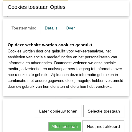
Cookies toestaan Opties
Specificaties
Bruto gewicht
Omschrijving
Toestemming
Details
Over
2,00 Kg
solido ford gt40 yellow
Op deze website worden cookies gebruikt
Cookies worden door ons gebruikt voor verkeersanalyse, het
aanbieden van sociale media-functies en het personaliseren van
informatie en advertenties. Daarnaast verlenen we onze sociale
media-, advertentie- en analysepartners toegang tot informatie over
Ook interessant
hoe u onze site gebruikt. Zij kunnen deze informatie gebruiken in
combinatie met andere gegevens die zij mogelijk hebben verzameld
door uw gebruik van hun diensten of die u hen hebt verstrekt.
Later opnieuw tonen
Selectie toestaan
Alles toestaan
Nee, niet akkoord