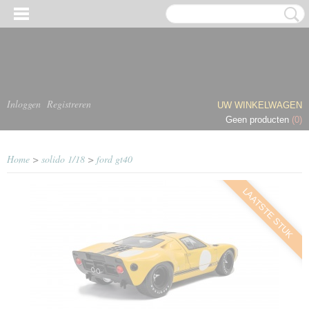
Inloggen
Registreren
UW WINKELWAGEN
Geen producten
(0)
Home
>
solido 1/18
>
ford gt40
LAATSTE STUK