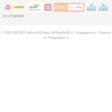
© 2026 18579371-bb1e-5d19-8ae1-e81fbe05d38.s7.shoppagina.nl - Powered
by Shoppagina.nl